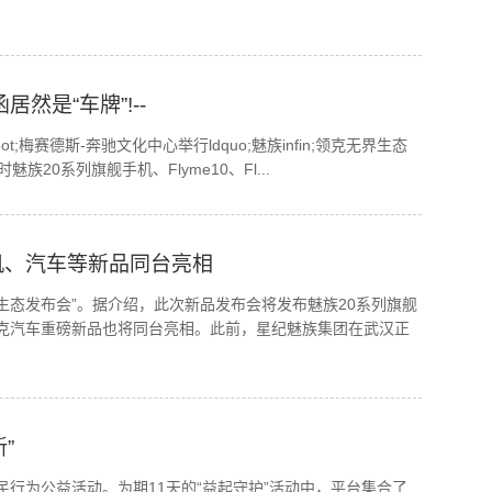
然是“车牌”!--
t;梅赛德斯-奔驰文化中心举行ldquo;魅族infin;领克无界生态
20系列旗舰手机、Flyme10、Fl...
机、汽车等新品同台亮相
界生态发布会”。据介绍，此次新品发布会将发布魅族20系列旗舰
新品，领克汽车重磅新品也将同台亮相。此前，星纪魅族集团在武汉正
”
全民行为公益活动。为期11天的“益起守护”活动中，平台集合了