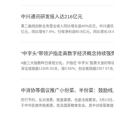
中兴通讯研发投入达216亿元
第二曲线创新业务营业收入同比增长逾40%近日，中兴通讯发
亿元，同比增长7.4%；归母净利润80.8亿元，同比增长18.6
“中字头”带领沪指走高数字经济概念持续强
A股三大指数昨日表现分化，沪指在“中字头”股票大涨的带动下
深证成指报11505.02点，涨0.55%；创业板指报2357.07
中消协等倡议推广小份菜、半份菜：鼓励线上
厉行节约，反对浪费，既是美德，也是法规要求。3月13
于中华民族传统美德，危及国家粮食安全。其中对经营者提出ldquo;