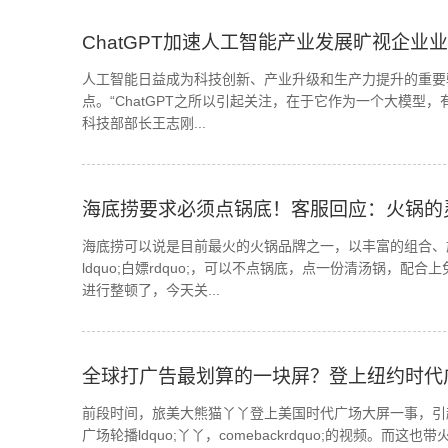
ChatGPT加速人工智能产业发展旷视企业
人工智能日益成为科技创新、产业升级和生产力提升的重要驱
点。“ChatGPT之所以引起关注，在于它作为一个大模型
科技部部长王志刚...
海底捞要求必须点锅底！客服回应：火锅的灵
海底捞可以说是目前最火的火锅品牌之一，以丰富的组合、
ldquo;白嫖rdquo;，可以不点锅底，点一份清汤锅，
进行整顿了，今天关...
全球打广告最划算的一块屏？登上纽约时代广场
前段时间，旅美大熊猫丫丫登上美国时代广场大屏一事，引
广场轮播ldquo;丫丫，comebackrdquo;的视频