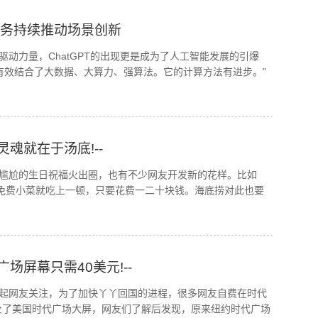
业务持续推动场景创新
动力量，ChatGPT的出现更是成为了人工智能发展的引爆
，有效结合了大数据、大算力、强算法。它的计算方法有进步。”
魂就在于汤底!--
尴尬的生日祝福火出圈，也有不少网友开发新的花样。比如
配合上免费小菜就吃上一顿，只要花费一二十块钱。海底捞对此也要
屏幕只需40美元!--
起网友关注，为了加快丫丫回国的进程，很多网友自费在时代
。而这也带火了美国时代广场大屏，网友们了解后发现，原来纽约时代广场