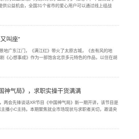
户提供公益机会，全国31个省市的爱心用户可以通过线上组战
又叫座”
景地广东江门，《满江红》带火了太原古城，《去有风的地
视剧《心想事成》作为一部饱含北京多元特色的作品，以住在胡
国神气局》，求职实操干货满满
，两会先锋谈话XR节目《中国神气局》新一期开讲，该节目是
拟主播小C主持。本期聚焦就业市场现状与求职者关切，邀请央