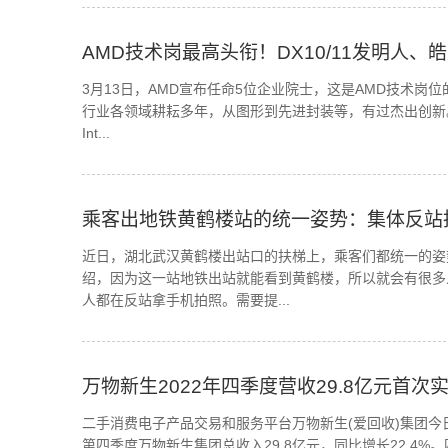
AMD技术岗最高头衔！DX10/11发明人
3月13日，AMD宣布任命5位企业院士，这是AMD技术岗
行业各领域耕耘多年，从图形到先进封装等，有过杰出创新。Da
Int...
乘客出地铁黄鹤楼站的统一姿势：集体反站拍
近日，湖北武汉黄鹤楼出站口的扶梯上，乘客们都统一的姿
绍，因为这一站地铁出站就能看到黄鹤楼，所以就会有很多
人都在反站拿手机拍照。需要提...
万物新生2022年四季度营收29.8亿元首次实
二手消费电子产品交易和服务平台万物新生(爱回收)集团今日
第四季度万物新生集团总收入29.8亿元，同比增长22.4%。