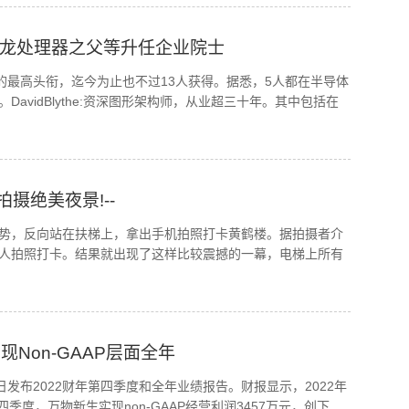
、皓龙处理器之父等升任企业院士
位的最高头衔，迄今为止也不过13人获得。据悉，5人都在半导体
vidBlythe:资深图形架构师，从业超三十年。其中包括在
摄绝美夜景!--
势，反向站在扶梯上，拿出手机拍照打卡黄鹤楼。据拍摄者介
人拍照打卡。结果就出现了这样比较震撼的一幕，电梯上所有
现Non-GAAP层面全年
发布2022财年第四季度和全年业绩报告。财报显示，2022年
四季度，万物新生实现non-GAAP经营利润3457万元，创下