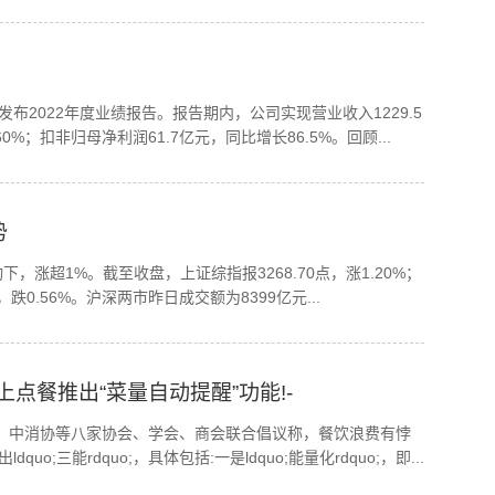
布2022年度业绩报告。报告期内，公司实现营业收入1229.5
0%；扣非归母净利润61.7亿元，同比增长86.5%。回顾...
势
，涨超1%。截至收盘，上证综指报3268.70点，涨1.20%；
点，跌0.56%。沪深两市昨日成交额为8399亿元...
点餐推出“菜量自动提醒”功能!-
日，中消协等八家协会、学会、商会联合倡议称，餐饮浪费有悖
三能rdquo;，具体包括:一是ldquo;能量化rdquo;，即...