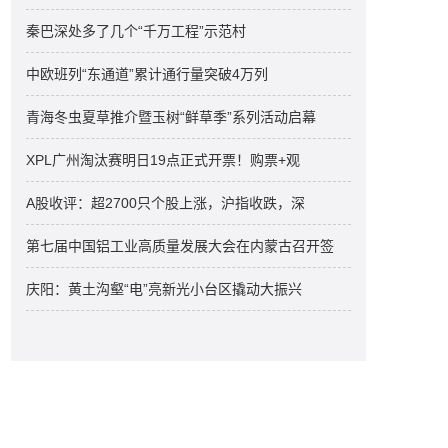
秦巴深处多了几个“千万工程”示范村
中欧班列“东通道”累计通行量突破4万列
青海冬虫夏草推介暨玉树“鲜草季”系列活动启幕
XPL广州淘汰赛明日19点正式开票！购票+观
A股收评：超2700只个股上涨，沪指收跌，深
第七届中国铝工业高质量发展大会在内蒙古召开签
庆阳：黄土沟壑“电”亮新光小台区撬动大振兴